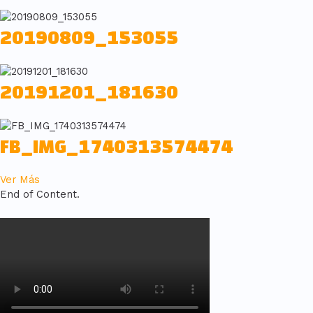
20190809_153055
20191201_181630
FB_IMG_1740313574474
Ver Más
End of Content.